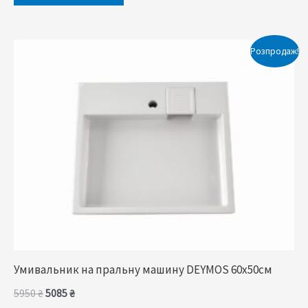
Оригінальна
Поточна
Розпродаж!
ціна:
ціна:
5950 ₴.
5085 ₴.
Умивальник на пральну машину DEYMOS 60x50cм
5950
₴
5085
₴