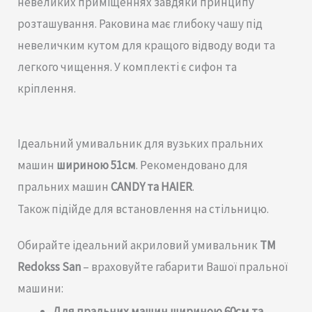
невеликих приміщеннях завдяки принципу
розташування. Раковина має глибоку чашу під
невеличким кутом для кращого відводу води та
легкого чищення. У комплекті є сифон та
кріплення.
Ідеальний умивальник для вузьких пральних
машин
шириною 51см
. Рекомендовано для
пральних машин
CANDY та HAIER
.
Також підійде для встановлення на стільницю.
Обирайте ідеальний акриловий умивальник
TM
Redokss San
– враховуйте габарити Вашої пральної
машини:
Для пральних машин шириною 60см та