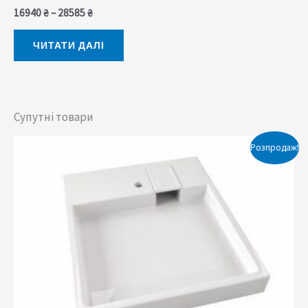
16940
₴
–
28585
₴
ЧИТАТИ ДАЛІ
Супутні товари
Оригінальна
Поточна
Розпродаж!
ціна:
ціна:
6350 ₴.
5715 ₴.