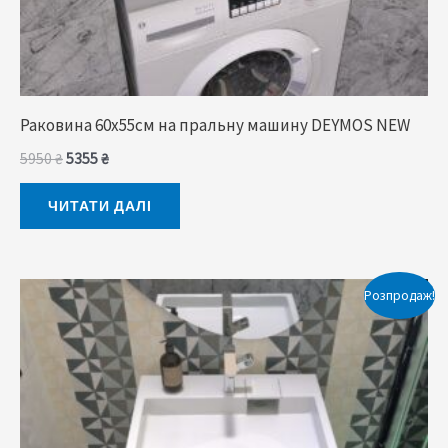
Раковина 60x55cм на пральну машину DEYMOS NEW
5950
₴
5355
₴
ЧИТАТИ ДАЛІ
Оригінальна
Поточна
Розпродаж!
ціна:
ціна:
5950 ₴.
5085 ₴.