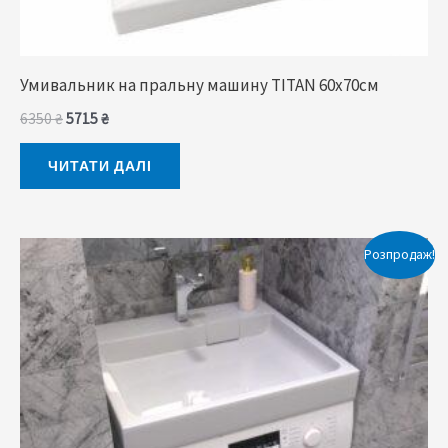
Умивальник на пральну машину TITAN 60x70cм
6350
₴
5715
₴
ЧИТАТИ ДАЛІ
Оригінальна
Поточна
Розпродаж!
ціна:
ціна:
5950 ₴.
5355 ₴.