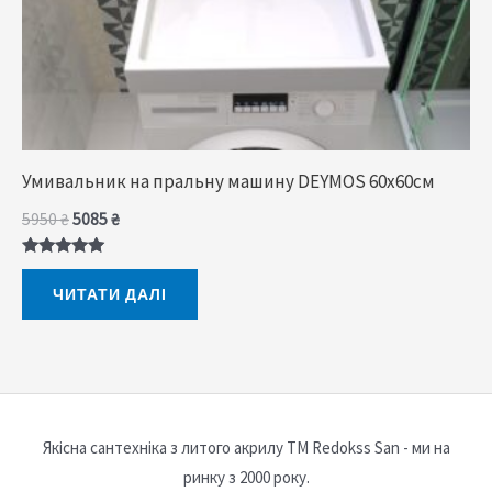
Умивальник на пральну машину DEYMOS 60x60cм
5950
₴
5085
₴
Оцінено в
5.00
ЧИТАТИ ДАЛІ
з 5
Якісна сантехніка з литого акрилу ТМ Redokss San - ми на
ринку з 2000 року.