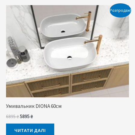
Оригінальна
Поточна
Розпродаж!
ціна:
ціна:
6895 ₴.
5895 ₴.
Умивальник DIONA 60cм
6895
₴
5895
₴
ЧИТАТИ ДАЛІ