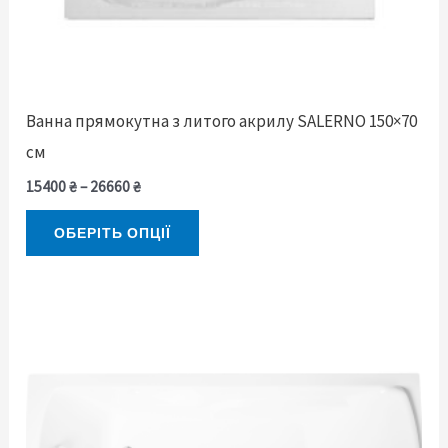
вибрати
на
сторінці
товару
Ванна прямокутна з литого акрилу SALERNO 150×70
см
15400
₴
–
26660
₴
ОБЕРІТЬ ОПЦІЇ
Діапазон
Цей
цін:
товар
від
15565 ₴
має
до
26990 ₴
кілька
варіантів.