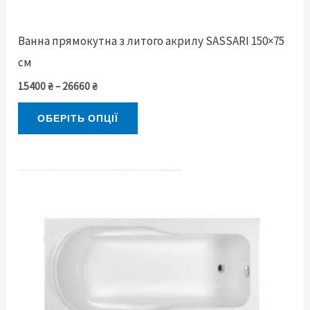
сторінці
товару
Ванна прямокутна з литого акрилу SASSARI 150×75
см
15400
₴
–
26660
₴
ОБЕРІТЬ ОПЦІЇ
Діапазон
Цей
цін:
товар
від
15400 ₴
має
до
26660 ₴
кілька
варіантів.
Параметри
можна