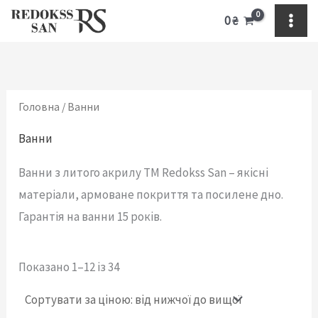
Сортування
Перейти
Д
Ш
за
0
₴
ціною:
до
о
и
від
найнижчої
вмісту
в
р
до
найвищої
ж
и
Головна
/ Ванни
и
н
н
а
Ванни
а
,
Ванни з литого акрилу TM Redokss San – якісні
,
с
матеріали, армоване покриття та посилене дно.
с
м
Гарантія на ванни 15 років.
м
.
.
Показано 1–12 із 34