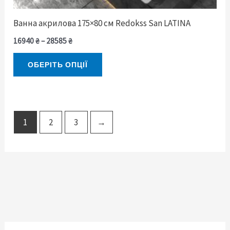
сторінці
товару
Ванна акрилова 175×80 см Redokss San LATINA
16940
₴
–
28585
₴
ОБЕРІТЬ ОПЦІЇ
1
2
3
→