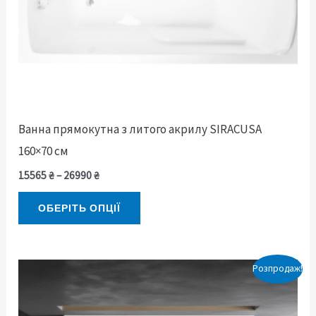
Параметри
можна
вибрати
на
сторінці
товару
Ванна прямокутна з литого акрилу SIRACUSA
160×70 см
15565
₴
–
26990
₴
ОБЕРІТЬ ОПЦІЇ
Діапазон
Цей
Розпродаж!
цін:
товар
від
15895 ₴
має