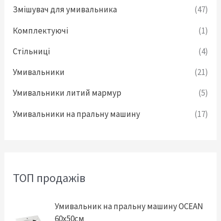
Змішувач для умивальника
(47)
Комплектуючі
(1)
Стільниці
(4)
Умивальники
(21)
Умивальники литий мармур
(5)
Умивальники на пральну машину
(17)
ТОП продажів
О
П
Умивальник на пральну машину OCEAN
р
о
60x50cм