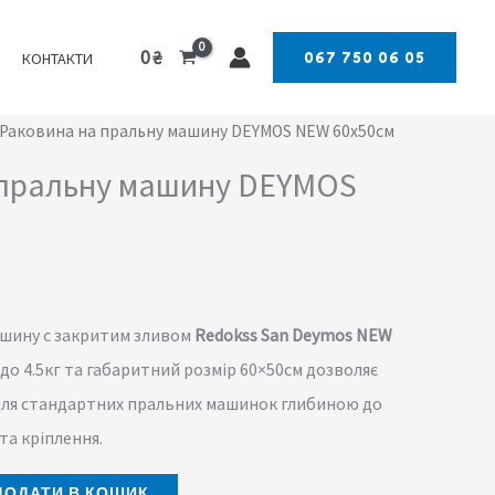
0
₴
067 750 06 05
КОНТАКТИ
 Раковина на пральну машину DEYMOS NEW 60x50cм
ьна
точна
 пральну машину DEYMOS
на:
55 ₴.
ашину c закритим зливом
Redokss San Deymos NEW
– до 4.5кг та габаритний розмір 60×50см дозволяє
для стандартних пральних машинок глибиною до
та кріплення.
ДОДАТИ В КОШИК