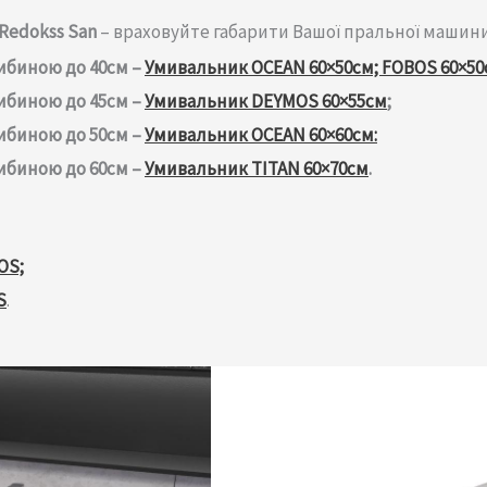
Redokss San
– враховуйте габарити Вашої пральної машини
ибиною до 40см –
Умивальник OCEAN 60×50см; FOBOS 60×50
ибиною до 45см –
Умивальник DEYMOS 60×55см
;
ибиною до 50см –
Умивальник OCEAN 60×60см:
ибиною до 60см –
Умивальник TITAN 60×70см
.
OS;
S
.