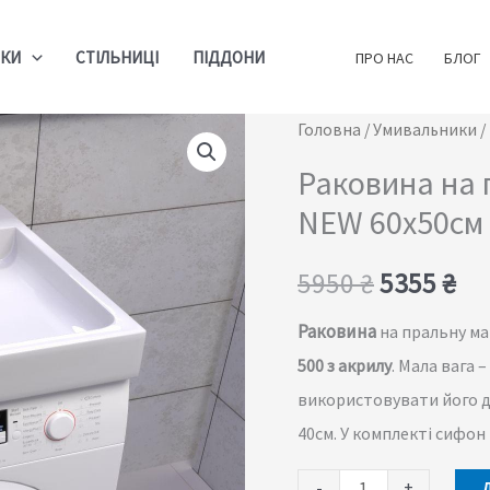
ИКИ
СТІЛЬНИЦІ
ПІДДОНИ
ПРО НАС
БЛОГ
Раковина
Головна
/
Умивальники
/
Оригінал
По
на
Раковина на
ціна:
ці
пральну
NEW 60x50cм
машину
5950 ₴.
53
DEYMOS
5950
₴
5355
₴
NEW
Раковина
на пральну м
60x50cм
500 з акрилу
. Мала вага 
кількість
використовувати його 
40см. У комплекті сифон 
-
+