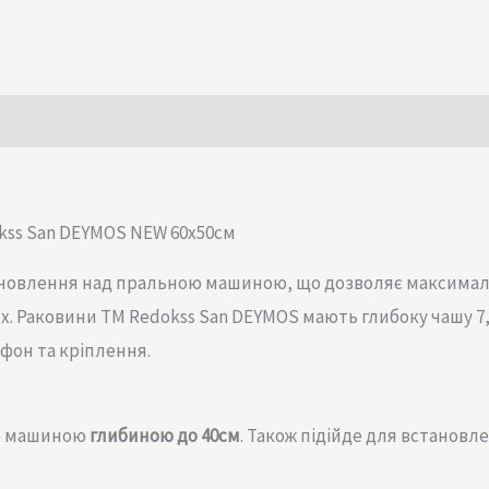
kss San DEYMOS NEW 60x50cм
ановлення над пральною машиною, що дозволяє максима
. Раковини TM Redokss San DEYMOS мають глибоку чашу 7,
ифон та кріплення.
ю машиною
глибиною
до 40см
. Також підійде для встановл