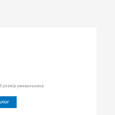
й розмір умивальника.
БЛОГ