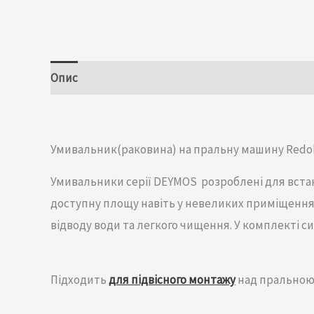
Опис
Додаткова інформація
Відгуки (0)
Умивальник(раковина) на пральну машину Redo
Умивальники серії DEYMOS розроблені для вст
доступну площу навіть у невеликих приміщеннях
відводу води та легкого чищення. У комплекті с
Підходить
для підвісного монтажу
над прально