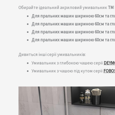
Обирайте ідеальний акриловий умивальник
TM 
Для пральних машин шириною 60см та гл
Для пральних машин шириною 60см та гл
Для пральних машин шириною 60см та гл
Для пральних машин шириною 60см та гл
Дивиться інші серії умивальників:
Умивальник з глибокою чашею серії
DEYM
Умивальник з чашою під кутом серії
FOBO