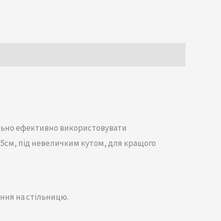
льно ефективно використовувати
5см, під невеличким кутом, для кращого
ення на стільницю.