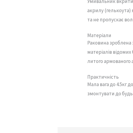
Умивальник вкрити
акрилу (гелькоута)
та не пропускає вол
Матеріали
Раковина зроблена 
матеріалів відомих 
литого армованого 
Практичність
Мала вага до 4.5кг д
змонтувати до будь