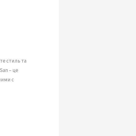
те стиль та
San – це
ними с