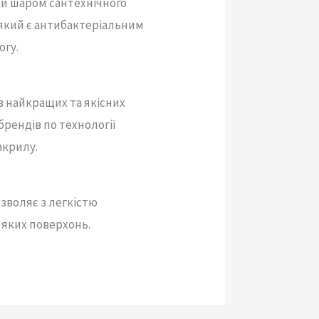
й шаром сантехнічного
 який є антибактеріальним
огу.
з найкращих та якісних
брендів по технології
акрилу.
озволяє з легкістю
 яких поверхонь.