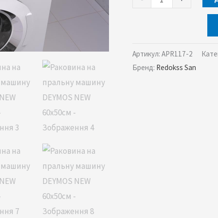
Артикул:
APR117-2
Кате
Бренд:
Redokss San